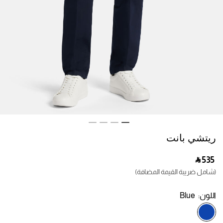
ريتشي بانت
‎ ⃁ ⁦535⁩ ‎
(شامل ضريبة القيمة المضافة)
اللون:
Blue