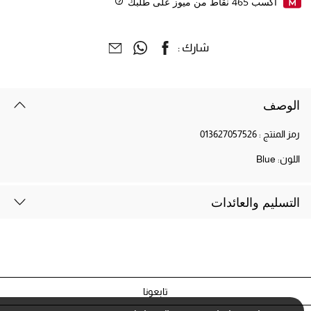
اكسب
465
نقاط من ميوز على طلبك
Help
شارك :
الوصف
رمز المنتج :
013627057526
اللون:
Blue
التسليم والعائدات
تابعونا