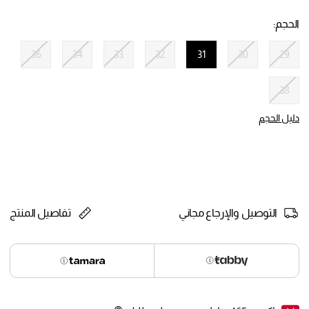
selected
الحجم:
36
34
33
32
31
30
29
selected
38
دليل الحجم
التوصيل والإرجاع مجاني
تفاصيل المنتج