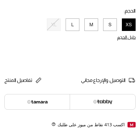
selected
الحجم:
XL
L
M
S
XS
selected
دليل الحجم
التوصيل والإرجاع مجاني
تفاصيل المنتج
اكسب
413
نقاط من ميوز على طلبك
Help