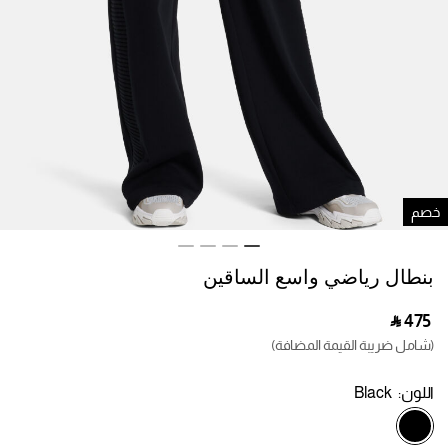
صم
بنطال رياضي واسع الساقين
‎ ⃁ ⁦475⁩ ‎
(شامل ضريبة القيمة المضافة)
اللون:
Black