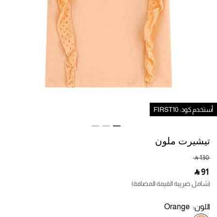
ستخدم كود: FIRST10
تيشيرت ملون
‎ ⃁ ⁦130⁩ ‎
‎ ⃁ ⁦91⁩ ‎
(شامل ضريبة القيمة المضافة)
اللون:
Orange