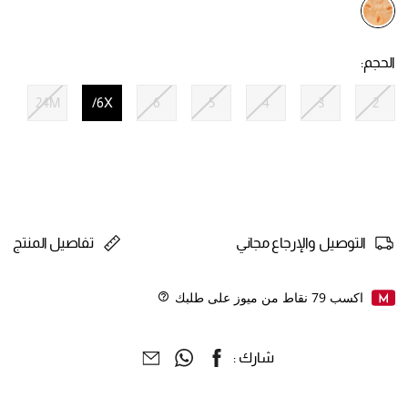
selected
الحجم:
24M
6X/
6
5
4
3
2
selected
التوصيل والإرجاع مجاني
تفاصيل المنتج
اكسب
79
نقاط من ميوز على طلبك
Help
شارك :