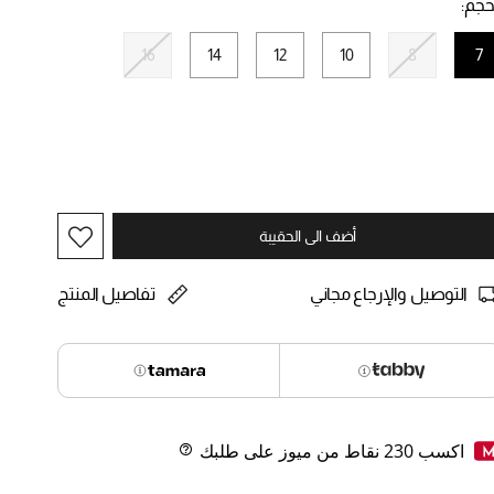
حجم:
16
14
12
10
8
7
selected
أضف الى الحقيبة
التوصيل والإرجاع مجاني
تفاصيل المنتج
اكسب
230
نقاط من ميوز على طلبك
Help