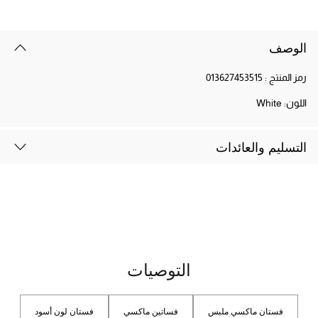
الوصف
رمز المنتج :
013627453515
اللون:
White
التسليم والعائدات
التوصيات
فستان ماكسي ملبس
فساتين ماكسي
فستان لون أسود