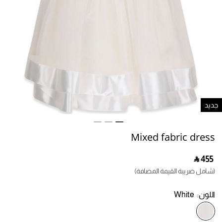
ديد
Mixed fabric dress
‎ ⃁ ⁦455⁩ ‎
(شامل ضريبة القيمة المضافة)
اللون:
White