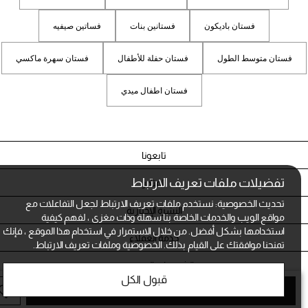
فستان باديكون
فستانين بنات
فساتين صيفيه
فستان متوسط الطول
فستان حفلة للأطفال
فستان سهرة ماكسي
فستان اطفال ميدي
تابعونا
تفضيلات ملفات تعريف الارتباط
المتاجر
تحديث الخصوصية: نستخدم ملفات تعريف الارتباط لجعل التفاعلات مع
النشرة الإخبارية
مواقع الويب والخدمات الخاصة بنا سهلة وذات مغزى ، لفهم كيفية
استخدامها بشكل أفضل. من خلال الاستمرار في استخدام هذا الموقع ، فإنك
خدمة العملاء
تمنحنا موافقتك على القيام بذلك.
الخصوصية وملفات تعريف الارتباط.
الشروط و الخصوصية
قبول الكل
أضف الى الحقيبة