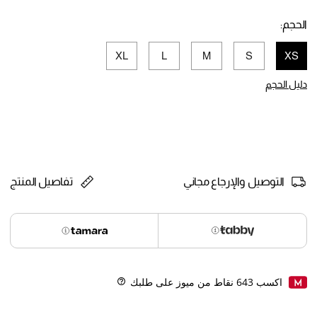
selected
الحجم:
XL
L
M
S
XS
selected
دليل الحجم
التوصيل والإرجاع مجاني
تفاصيل المنتج
اكسب
643
نقاط من ميوز على طلبك
Help