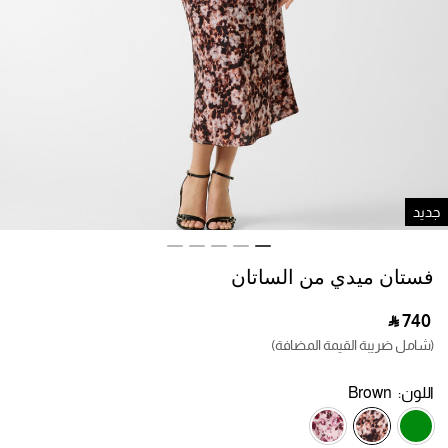
ديد
فستان ميدي من الساتان
‎ ⃁ ⁦740⁩ ‎
(شامل ضريبة القيمة المضافة)
اللون:
Brown