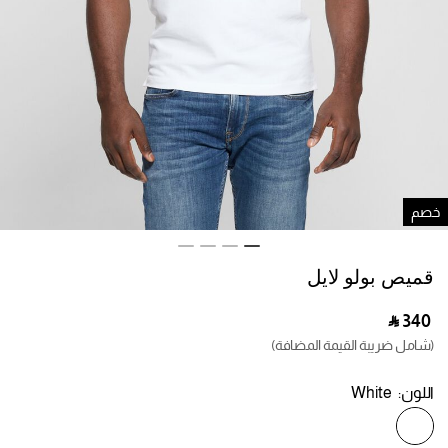
صم
قميص بولو لايل
‎ ⃁ ⁦340⁩ ‎
(شامل ضريبة القيمة المضافة)
اللون:
White