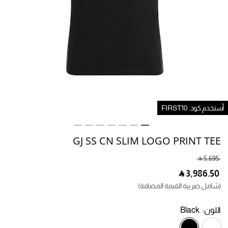
ستخدم كود: FIRST10
GJ SS CN SLIM LOGO PRINT TEE
‎ ⃁ ⁦5,695⁩ ‎
‎ ⃁ ⁦3,986.50⁩ ‎
(شامل ضريبة القيمة المضافة)
اللون:
Black