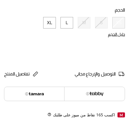
selected
الحجم:
XL
L
M
S
XS
selected
دليل الحجم
التوصيل والإرجاع مجاني
تفاصيل المنتج
اكسب
165
نقاط من ميوز على طلبك
Help