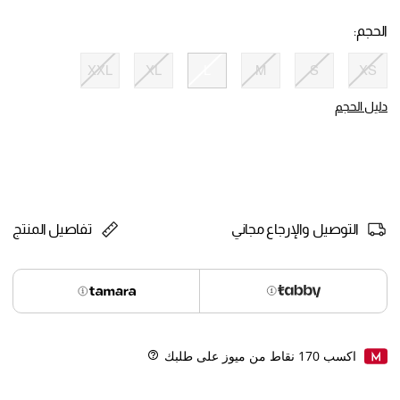
selected
الحجم:
XXL
XL
L
M
S
XS
selected
دليل الحجم
التوصيل والإرجاع مجاني
تفاصيل المنتج
اكسب
170
نقاط من ميوز على طلبك
Help