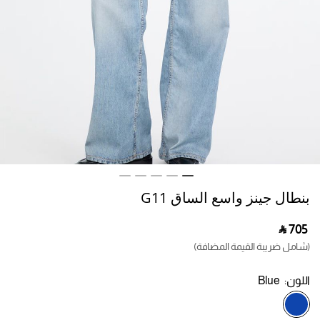
بنطال جينز واسع الساق G11
‎ ⃁ ⁦705⁩ ‎
(شامل ضريبة القيمة المضافة)
اللون:
Blue