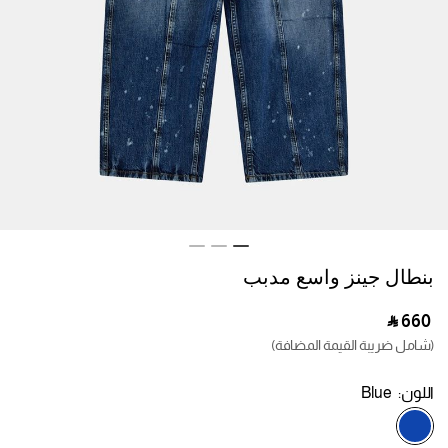
بنطال جينز واسع مدبب
‎ ⃁ ⁦660⁩ ‎
(شامل ضريبة القيمة المضافة)
اللون:
Blue