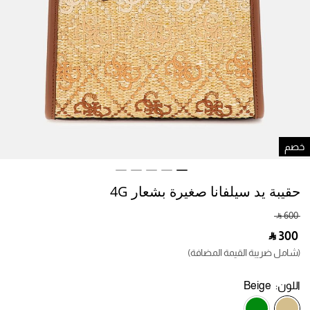
صم
حقيبة يد سيلفانا صغيرة بشعار 4G
‎ ⃁ ⁦600⁩ ‎
‎ ⃁ ⁦300⁩ ‎
(شامل ضريبة القيمة المضافة)
اللون:
Beige