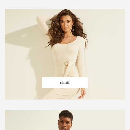
للنساء