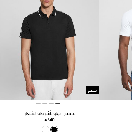
خصم
قميص بولو بأشرطة الشعار
‎ ⃁ ⁦340⁩ ‎