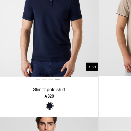
جديد
Slim fit polo shirt
‎ ⃁ ⁦320⁩ ‎