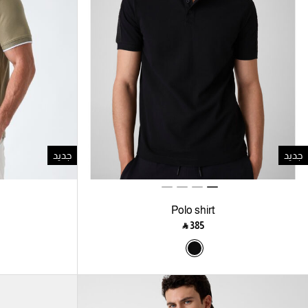
جديد
جديد
Polo shirt
‎ ⃁ ⁦385⁩ ‎