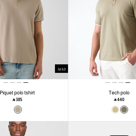
جديد
Piquet polo tshirt
Tech polo
‎ ⃁ ⁦385⁩ ‎
‎ ⃁ ⁦440⁩ ‎