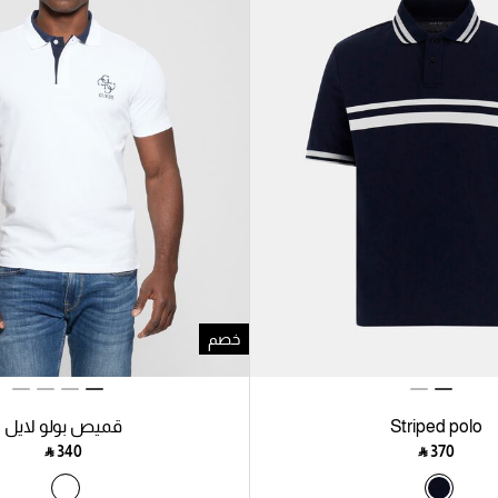
خصم
Striped polo
قميص بولو لايل
‎ ⃁ ⁦340⁩ ‎
‎ ⃁ ⁦370⁩ ‎