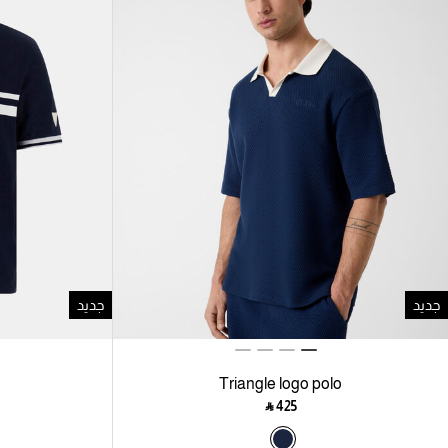
جديد
جديد
Triangle logo polo
‎ ⃁ ⁦425⁩ ‎