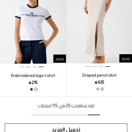
جديد
جديد
Draped pencil skirt
Embroidered logo t-shirt
‎ ⃁ ⁦425⁩ ‎
‎ ⃁ ⁦215⁩ ‎
لقد شاهدت 20 من 115 منتجات
تحميل المزيد