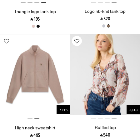
Logo rib-knit tank top
Triangle logo tank top
‎ ⃁ ⁦320⁩ ‎
‎ ⃁ ⁦195⁩ ‎
جديد
جديد
Ruffled top
High neck sweatshirt
‎ ⃁ ⁦540⁩ ‎
‎ ⃁ ⁦495⁩ ‎