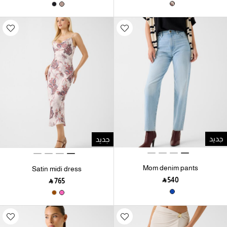
جديد
جديد
Mom denim pants
Satin midi dress
‎ ⃁ ⁦540⁩ ‎
‎ ⃁ ⁦765⁩ ‎