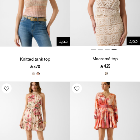
جديد
جديد
Macramé top
Knitted tank top
‎ ⃁ ⁦425⁩ ‎
‎ ⃁ ⁦370⁩ ‎