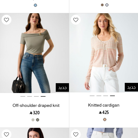
جديد
جديد
Knitted cardigan
Off-shoulder draped knit
top
‎ ⃁ ⁦425⁩ ‎
‎ ⃁ ⁦320⁩ ‎