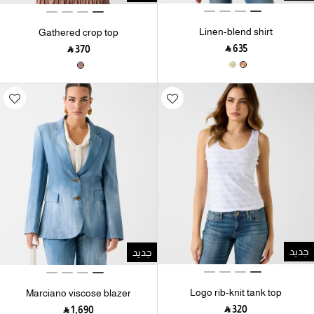
Linen-blend shirt
Gathered crop top
‎ ⃁ ⁦635⁩ ‎
‎ ⃁ ⁦370⁩ ‎
جديد
جديد
Logo rib-knit tank top
Marciano viscose blazer
‎ ⃁ ⁦320⁩ ‎
‎ ⃁ ⁦1,690⁩ ‎