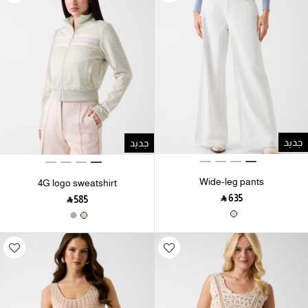
جديد
جديد
Wide-leg pants
4G logo sweatshirt
‎ ⃁ ⁦635⁩ ‎
‎ ⃁ ⁦585⁩ ‎