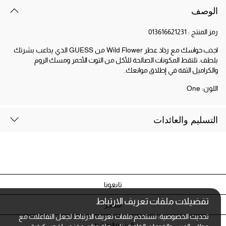
الوصف
رمز المنتج :
013616621231
اجذب حواسك مع رذاذ عطر Wild Flower من GUESS الذي يداعب بشرتك
بلطف. تلتقط المكونات الصالحة للأكل من التوت الأحمر ومسك الروم
والكراميل الثقة في إطلاق موانعك.
اللون:
One
التسليم والعائدات
تابعونا
تفضيلات ملفات تعريف الارتباط
المتاجر
تحديث الخصوصية: نستخدم ملفات تعريف الارتباط لجعل التفاعلات مع
النشرة الإخبارية