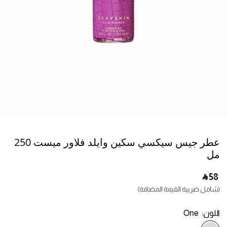
عطر جيس سيكسي سكين وايلد فلاور ميست 250
مل
‎ ⃁ ⁦58⁩ ‎
(شامل ضريبة القيمة المضافة)
اللون:
One