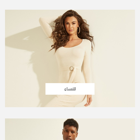
للنساء