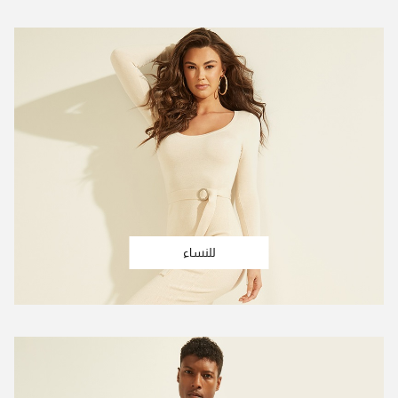
للنساء