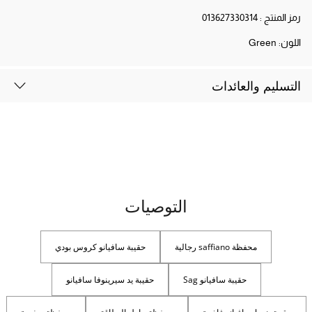
رمز المنتج :
013627330314
اللون:
Green
التسليم والعائدات
التوصيات
محفظة saffiano رجالية
حقيبة سافيانو كروس بودي
حقيبة سافيانو Sag
حقيبة يد سيرينوفا سافيانو