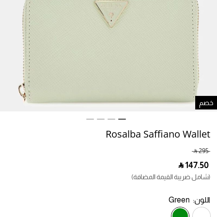
صم
Rosalba Saffiano Wallet
‎ ⃁ ⁦295⁩ ‎
‎ ⃁ ⁦147.50⁩ ‎
(شامل ضريبة القيمة المضافة)
اللون:
Green