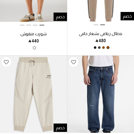
خصم
خصم
بنطال رياضي بشعار جانبي
شورت منقوش
‎ ⃁ ⁦480⁩ ‎
‎ ⃁ ⁦440⁩ ‎
خصم