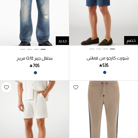
خصم
جديد
شورت كارجو من قماش
بنطال جينز G18 مريح
قطني مائل
‎ ⃁ ⁦535⁩ ‎
‎ ⃁ ⁦705⁩ ‎