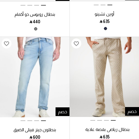
أوين تشينو
بنطال روبوس ذو أكمام
‎ ⃁ ⁦635⁩ ‎
‎ ⃁ ⁦440⁩ ‎
خصم
خصم
بنطال رياضي بقصة عادية
بنطلون جينز فينلي الضيق
4G
‎ ⃁ ⁦635⁩ ‎
‎ ⃁ ⁦600⁩ ‎