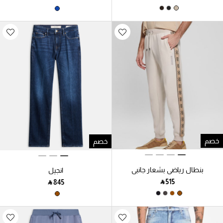
خصم
خصم
بنطال رياضي بشعار جانبي
انجيل
‎ ⃁ ⁦515⁩ ‎
‎ ⃁ ⁦845⁩ ‎