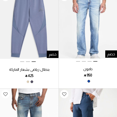
خصم
خصم
دامون
بنطال رياضي بشعار الماركة
‎ ⃁ ⁦950⁩ ‎
‎ ⃁ ⁦425⁩ ‎