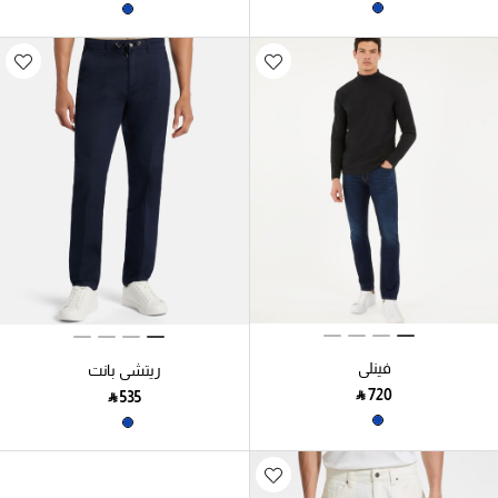
فينلي
ريتشي بانت
‎ ⃁ ⁦720⁩ ‎
‎ ⃁ ⁦535⁩ ‎