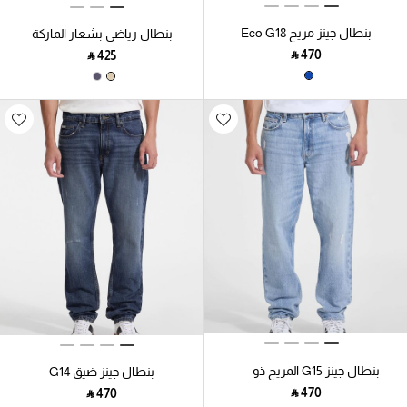
بنطال جينز مريح Eco G18
بنطال رياضي بشعار الماركة
‎ ⃁ ⁦470⁩ ‎
‎ ⃁ ⁦425⁩ ‎
بنطال جينز G15 المريح ذو
بنطال جينز ضيق G14
التصميم المدبب
‎ ⃁ ⁦470⁩ ‎
‎ ⃁ ⁦470⁩ ‎