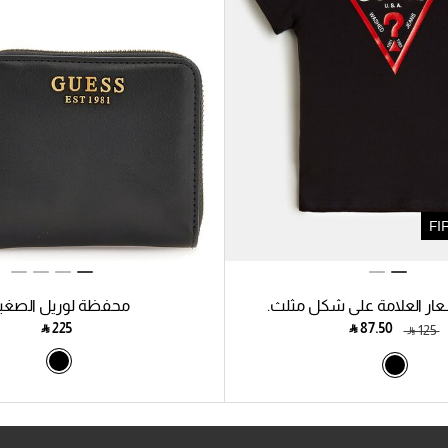
ار العلامة على شكل مثلث.
محفظة لوريل الصغي
‎ ⃁ ⁦225⁩ ‎
‎ ⃁ ⁦87.50⁩ ‎
‎ ⃁ ⁦125⁩ ‎