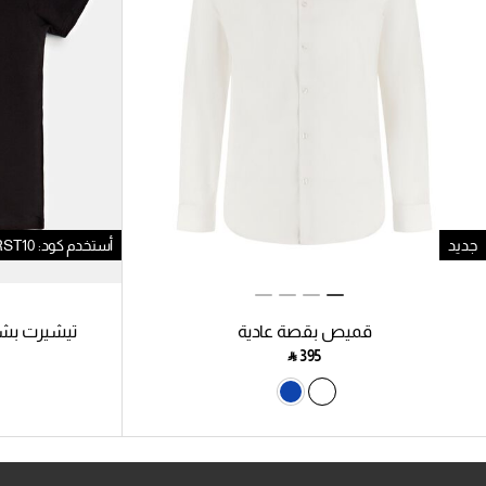
جديد
أستخدم كود: FIRST10
قميص بقصة عادية
تيشيرت بشع
‎ ⃁ ⁦395⁩ ‎