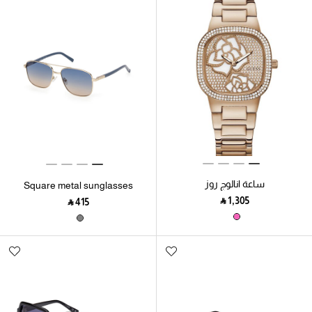
ساعة انالوج روز
Square metal sunglasses
‎ ⃁ ⁦1,305⁩ ‎
‎ ⃁ ⁦415⁩ ‎