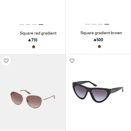
Square gradient brown
Square red gradient
smoke sunglasses
smoke sunglasses
‎ ⃁ ⁦500⁩ ‎
‎ ⃁ ⁦710⁩ ‎