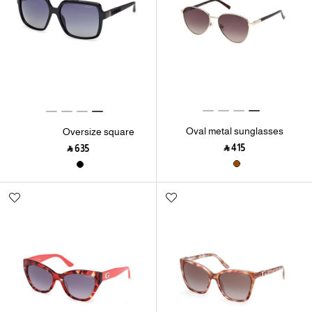
Oval metal sunglasses
Oversize square
sunglasses
‎ ⃁ ⁦415⁩ ‎
‎ ⃁ ⁦635⁩ ‎