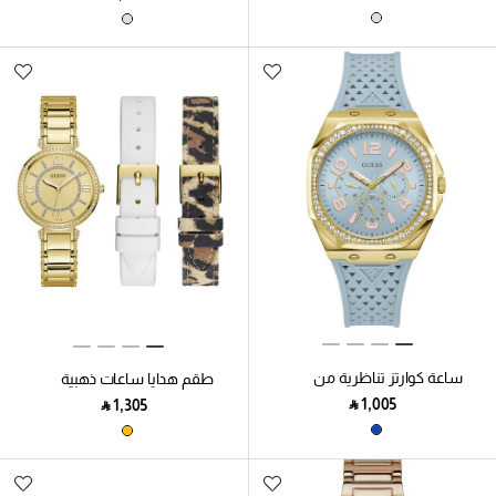
Silicone Strp W/ Wht Ltr
Strp
ساعة كوارتز تناظرية من
طقم هدايا ساعات ذهبية
السيليكون باللون الأزرق
اللون
‎ ⃁ ⁦1,005⁩ ‎
‎ ⃁ ⁦1,305⁩ ‎