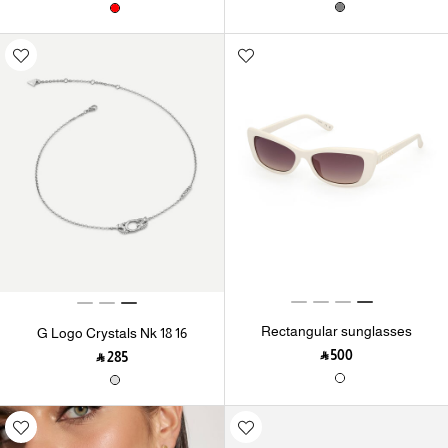
Rectangular sunglasses
16 18 G Logo Crystals Nk
‎ ⃁ ⁦500⁩ ‎
‎ ⃁ ⁦285⁩ ‎