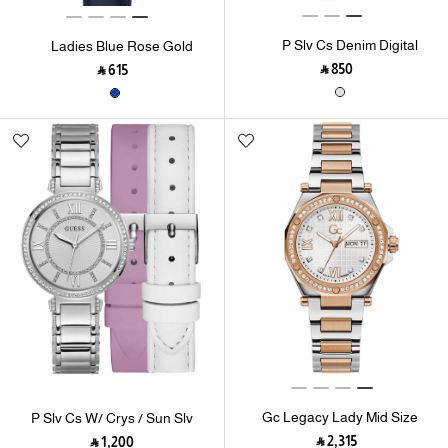
P Slv Cs Denim Digital
Ladies Blue Rose Gold
Print Dl P Slv Brct W Adjt
Tone Analog Watch
‎ ⃁ ⁦850⁩ ‎
‎ ⃁ ⁦615⁩ ‎
G Links
Gc Legacy Lady Mid Size
P Slv Cs W/ Crys / Sun Slv
Metal
Dl / P Slv Brct W/ Pink
‎ ⃁ ⁦2,315⁩ ‎
‎ ⃁ ⁦1,200⁩ ‎