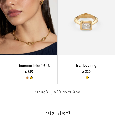
Bamboo ring
16-18" bamboo links
necklace
‎ ⃁ ⁦220⁩ ‎
‎ ⃁ ⁦345⁩ ‎
لقد شاهدت 20 من 31 منتجات
تحميل المزيد