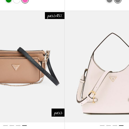
45٪ خصم
خصم