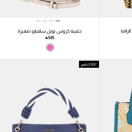
لرافيا
حقيبة كروس نويل سافيانو صغيرة
‎ ⃁ ⁦545⁩ ‎
50٪ خصم