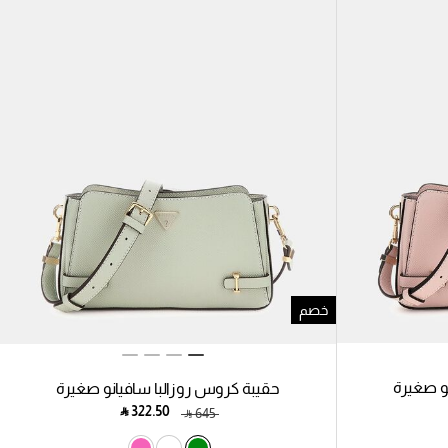
خصم
و صغيرة
حقيبة كروس روزالبا سافيانو صغيرة
‎ ⃁ ⁦322.50⁩ ‎
‎ ⃁ ⁦645⁩ ‎