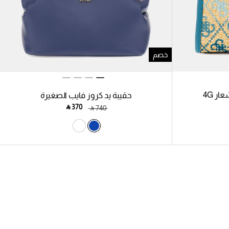
خصم
ر 4G
حقيبة يد كروز فايب الصغيرة
‎ ⃁ ⁦370⁩ ‎
‎ ⃁ ⁦740⁩ ‎