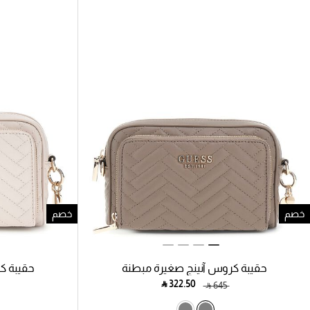
خصم
خصم
حقيبة كروس آنينج صغيرة مبطنة
حقيبة ك
‎ ⃁ ⁦322.50⁩ ‎
‎ ⃁ ⁦645⁩ ‎