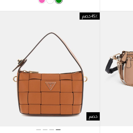
45٪ خصم
خصم