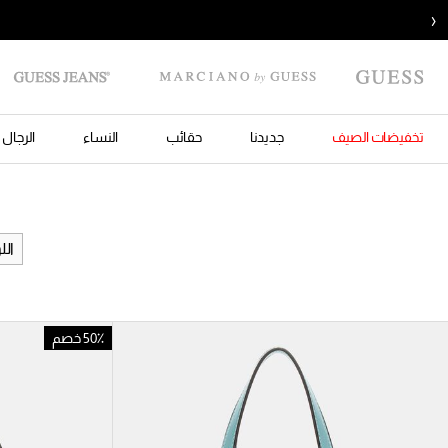
‹
تخفيضات الصيف
جديدنا
حقائب
النساء
الرجال
الل
50٪ خصم