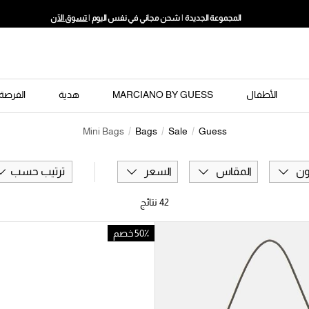
المجموعة الجديدة | شحن مجاني في نفس اليوم |
تسوق الآن
الأطفال
MARCIANO BY GUESS
هدية
الفرصة 
Mini Bags
Bags
Sale
Guess
ون
المقاس
السعر
ترتيب حسب
42
نتائج
50٪ خصم