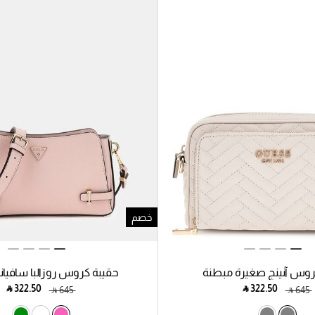
خصم
روس آنينج صغيرة مبطنة
حقيبة كروس روزالبا سافيان
‎ ⃁ ⁦322.50⁩ ‎
‎ ⃁ ⁦322.50⁩ ‎
‎ ⃁ ⁦645⁩ ‎
‎ ⃁ ⁦645⁩ ‎