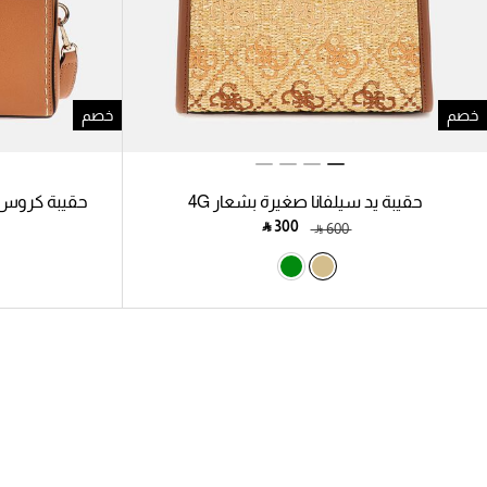
خصم
خصم
حقيبة يد سيلفانا صغيرة بشعار 4G
حقيبة كروس 
‎ ⃁ ⁦300⁩ ‎
‎ ⃁ ⁦600⁩ ‎