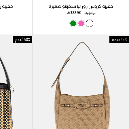
حقيبة كروس روزالبا سافيانو صغيرة
حقيبة ر
‎ ⃁ ⁦322.50⁩ ‎
‎ ⃁ ⁦645⁩ ‎
45٪ خصم
50٪ خصم