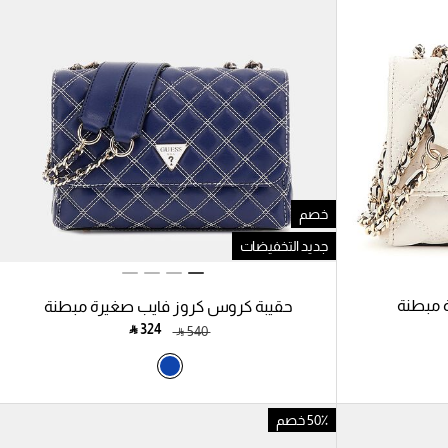
خصم
جديد التخفيضات
 مبطنة
حقيبة كروس كروز فايب صغيرة مبطنة
‎ ⃁ ⁦324⁩ ‎
‎ ⃁ ⁦540⁩ ‎
50٪ خصم