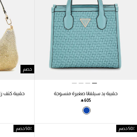
خصم
حقيبة يد سيلفانا صغيرة منسوجة
حقيبة كتف زال
‎ ⃁ ⁦605⁩ ‎
50٪ خصم
50٪ خصم