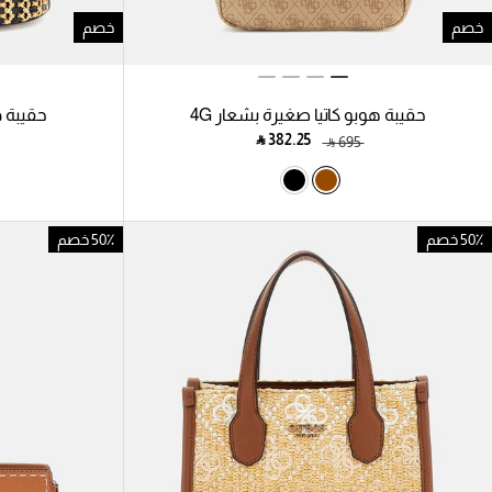
خصم
خصم
حقيبة هوبو كاتيا صغيرة بشعار 4G
حقيبة دل
‎ ⃁ ⁦382.25⁩ ‎
‎ ⃁ ⁦695⁩ ‎
50٪ خصم
50٪ خصم