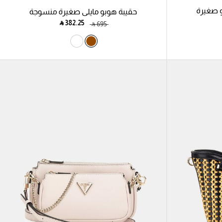
 صغيرة
حقيبة هوبو مايلي صغيرة منسوجة
‎ ⃁ ⁦382.25⁩ ‎
‎ ⃁ ⁦695⁩ ‎