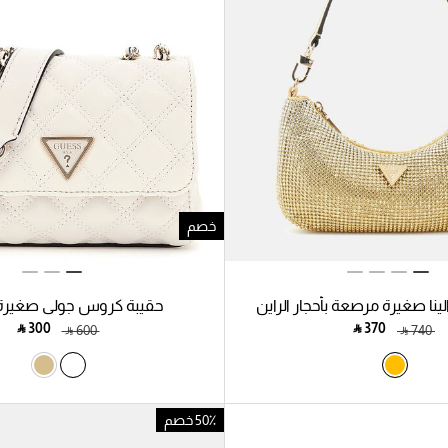
خصم
ينا صغيرة مرصعة بأحجار الراين
حقيبة كروس جولي صغيرة
‎ ⃁ ⁦300⁩ ‎
‎ ⃁ ⁦370⁩ ‎
‎ ⃁ ⁦600⁩ ‎
‎ ⃁ ⁦740⁩ ‎
50٪ خصم