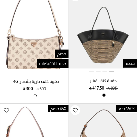
خصم
خصم
جديد التخفيضات
حقيبة كتف فينير
حقيبة كتف دارينا بشعار 4G
الفاوانيا
‎ ⃁ ⁦417.50⁩ ‎
‎ ⃁ ⁦835⁩ ‎
‎ ⃁ ⁦300⁩ ‎
‎ ⃁ ⁦600⁩ ‎
50٪ خصم
45٪ خصم