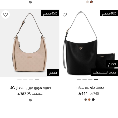
40٪ خصم
45٪ خصم
خصم
جديد التخفيضات
خصم
حقيبة دلو ميريديان II
حقيبة هوبو فيبي بشعار 4G
والفاوانيا
‎ ⃁ ⁦444⁩ ‎
‎ ⃁ ⁦740⁩ ‎
‎ ⃁ ⁦382.25⁩ ‎
‎ ⃁ ⁦695⁩ ‎