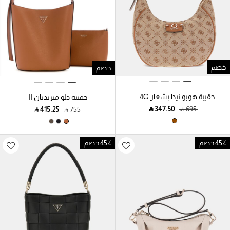
خصم
خصم
حقيبة هوبو نيدا بشعار 4G
حقيبة دلو ميريديان II
والفاوانيا
‎ ⃁ ⁦347.50⁩ ‎
‎ ⃁ ⁦695⁩ ‎
‎ ⃁ ⁦415.25⁩ ‎
‎ ⃁ ⁦755⁩ ‎
45٪ خصم
45٪ خصم