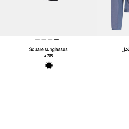
امل
Square sunglasses
‎ ⃁ ⁦785⁩ ‎