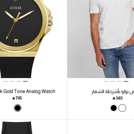
بولو بأشرطة الشعار
k Gold Tone Analog Watch
‎ ⃁ ⁦745⁩ ‎
‎ ⃁ ⁦340⁩ ‎