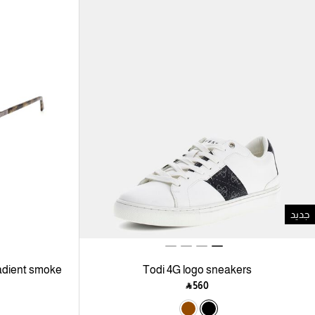
جديد
adient smoke
Todi 4G logo sneakers
sunglasses
‎ ⃁ ⁦560⁩ ‎