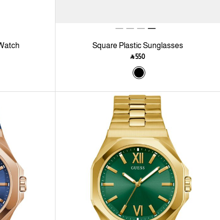
 Watch
Square Plastic Sunglasses
‎ ⃁ ⁦550⁩ ‎