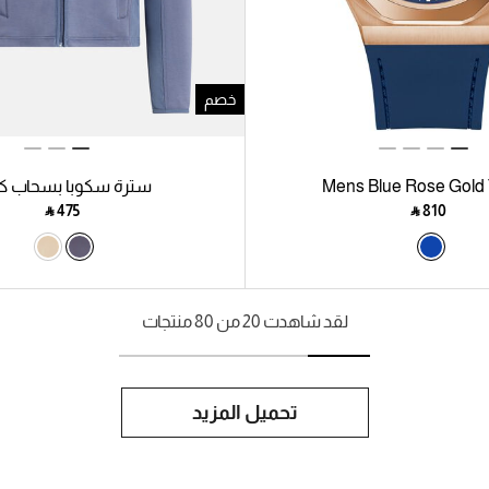
خصم
Mens Blue Rose Gold
سترة سكوبا بسحاب ك
‎ ⃁ ⁦475⁩ ‎
‎ ⃁ ⁦810⁩ ‎
لقد شاهدت 20 من 80 منتجات
تحميل المزيد