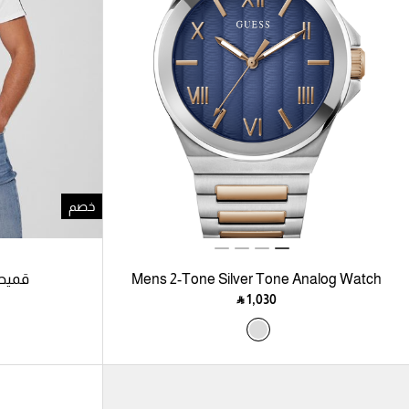
خصم
Mens 2-Tone Silver Tone Analog Watch
قميص 
‎ ⃁ ⁦1,030⁩ ‎