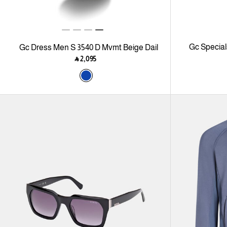
Gc Special
Gc Dress Men S 3540 D Mvmt Beige Dail
10 
10 Amt Blue Genuine Leather Strap
‎ ⃁ ⁦2,095⁩ ‎