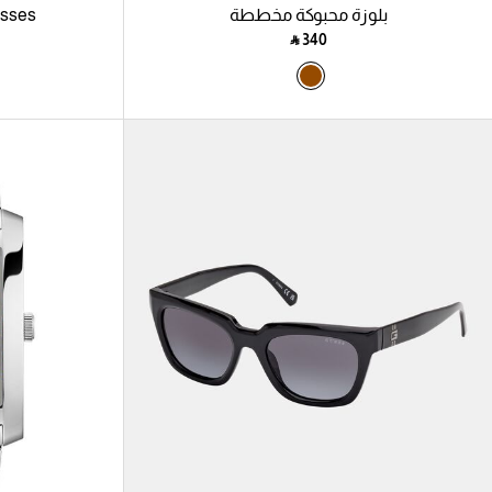
بلوزة محبوكة مخططة
asses
‎ ⃁ ⁦340⁩ ‎