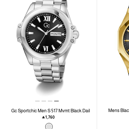
Mens Blac
Gc Sportchic Men S 517 Mvmt Black Dail
10 Amt Silver Stainless Steel Brct
‎ ⃁ ⁦1,760⁩ ‎