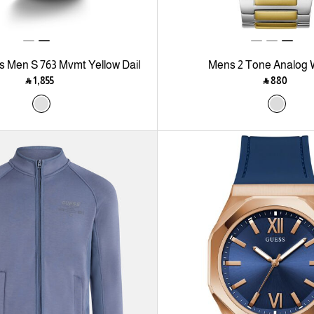
s Men S 763 Mvmt Yellow Dail
Mens 2 Tone Analog
Amt Silver Stainless Steel Brct
‎ ⃁ ⁦1,855⁩ ‎
‎ ⃁ ⁦880⁩ ‎