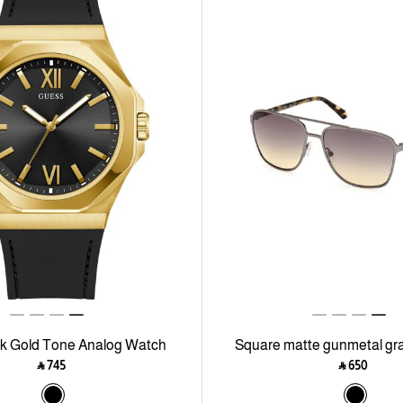
k Gold Tone Analog Watch
Square matte gunmetal gr
‎ ⃁ ⁦745⁩ ‎
‎ ⃁ ⁦650⁩ ‎