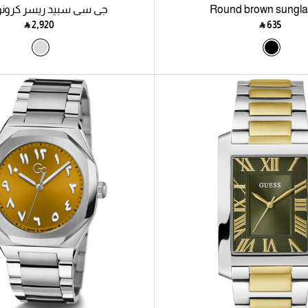
Round brown sungl
جي سي سبيد ريسر كرونو 
‎ ⃁ ⁦2,920⁩ ‎
‎ ⃁ ⁦635⁩ ‎