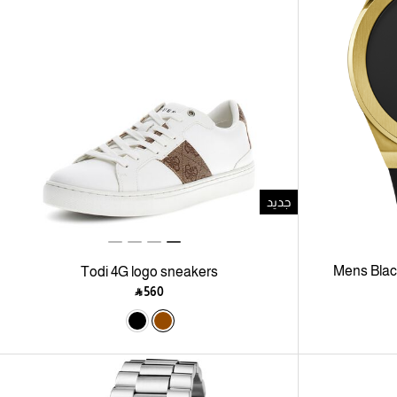
جديد
Mens Blac
Todi 4G logo sneakers
‎ ⃁ ⁦560⁩ ‎