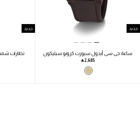
جديد
جديد
ساعة جي سي أيدول سبورت كرونو سيليكون
نظارات شمس
‎ ⃁ ⁦2,685⁩ ‎