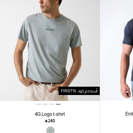
أستخدم كود: FIRST10
Emb
4G Logo t-shirt
‎ ⃁ ⁦240⁩ ‎