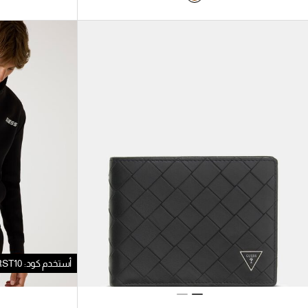
أستخدم كود: FIRST10