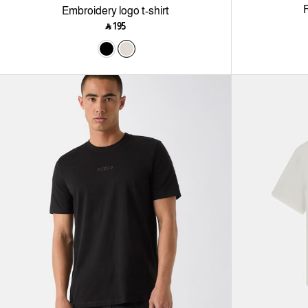
F
Embroidery logo t-shirt
‎ ⃁ ⁦195⁩ ‎