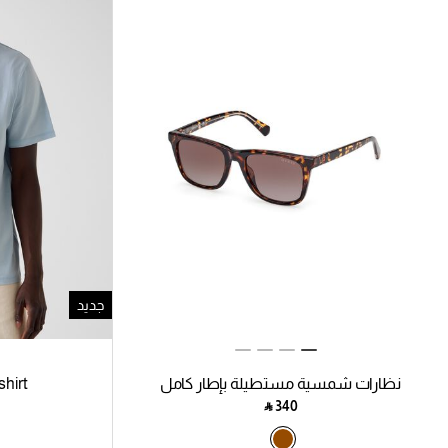
جديد
نظارات شمسية مستطيلة بإطار كامل
hirt
‎ ⃁ ⁦340⁩ ‎