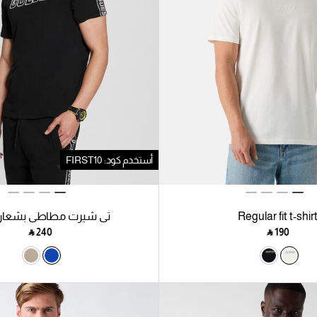
أستخدم كود: FIRST10
Regular fit t-shir
تي شيرت مطاطي بشعار 
‎ ⃁ ⁦240⁩ ‎
‎ ⃁ ⁦190⁩ ‎