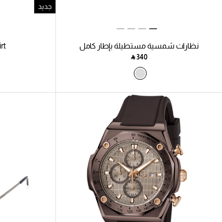
جديد
نظارات شمسية مستطيلة بإطار كامل
rt
‎ ⃁ ⁦340⁩ ‎