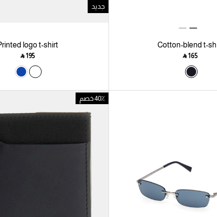
جديد
rinted logo t-shirt
Cotton-blend t-shi
‎ ⃁ ⁦195⁩ ‎
‎ ⃁ ⁦165⁩ ‎
40٪ خصم