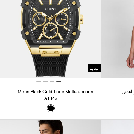
جديد
أمامي
Mens Black Gold Tone Multi-function
Watch
‎ ⃁ ⁦1,145⁩ ‎