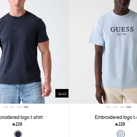
جديد
roidered logo t-shirt
Embroidered logo t-s
‎ ⃁ ⁦220⁩ ‎
‎ ⃁ ⁦220⁩ ‎