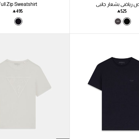
 رياضي بشعار جانبي
ull Zip Sweatshirt
‎ ⃁ ⁦495⁩ ‎
‎ ⃁ ⁦525⁩ ‎