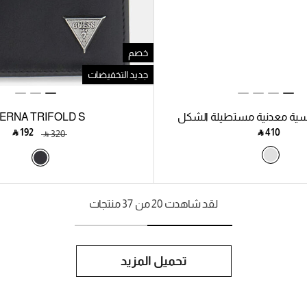
خصم
جديد التخفيضات
ية معدنية مستطيلة الشكل
ERNA TRIFOLD S
‎ ⃁ ⁦192⁩ ‎
‎ ⃁ ⁦410⁩ ‎
‎ ⃁ ⁦320⁩ ‎
لقد شاهدت 20 من 37 منتجات
تحميل المزيد