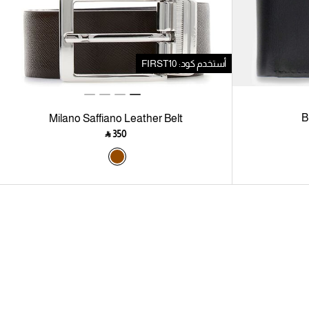
أستخدم كود: FIRST10
B
Milano Saffiano Leather Belt
‎ ⃁ ⁦350⁩ ‎