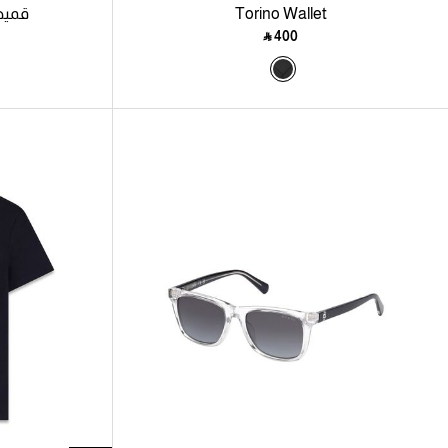
Torino Wallet
قميص
‎ ⃁ ⁦400⁩ ‎