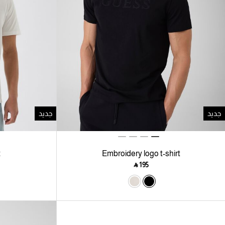
جديد
جديد
t
Embroidery logo t-shirt
‎ ⃁ ⁦195⁩ ‎