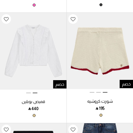
خصم
خصم
شورت كروشيه
قميص بوبلين
‎ ⃁ ⁦195⁩ ‎
‎ ⃁ ⁦440⁩ ‎