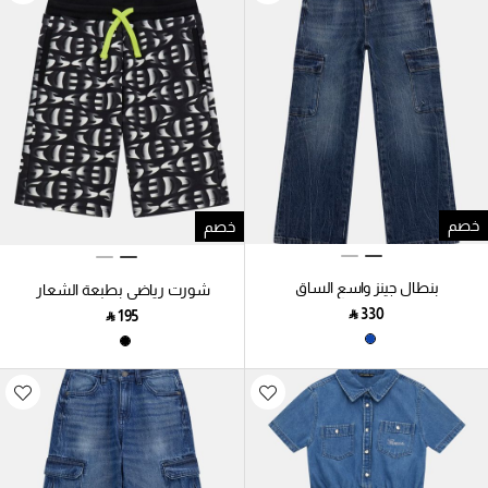
خصم
خصم
بنطال جينز واسع الساق
شورت رياضي بطبعة الشعار
بالكامل
‎ ⃁ ⁦330⁩ ‎
‎ ⃁ ⁦195⁩ ‎