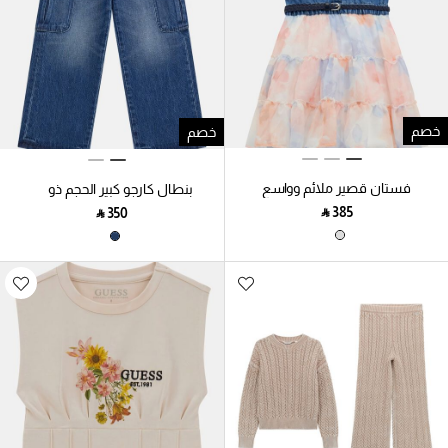
خصم
خصم
فستان قصير ملائم وواسع
بنطال كارجو كبير الحجم ذو
تصميم صلب
‎ ⃁ ⁦385⁩ ‎
‎ ⃁ ⁦350⁩ ‎