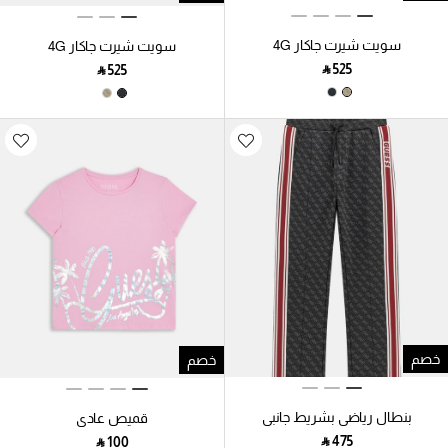
سويت شيرت جاكار 4G
سويت شيرت جاكار 4G
‎ ⃁ ⁦525⁩ ‎
‎ ⃁ ⁦525⁩ ‎
خصم
خصم
بنطال رياضي بشريط جانبي
قميص عادي
‎ ⃁ ⁦475⁩ ‎
‎ ⃁ ⁦100⁩ ‎