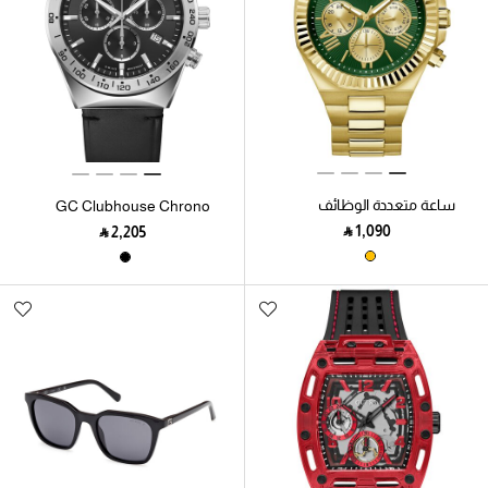
ساعة متعددة الوظائف
GC Clubhouse Chrono
مصنوعة من الفولاذ المقاوم
Leather
‎ ⃁ ⁦1,090⁩ ‎
‎ ⃁ ⁦2,205⁩ ‎
للصدأ