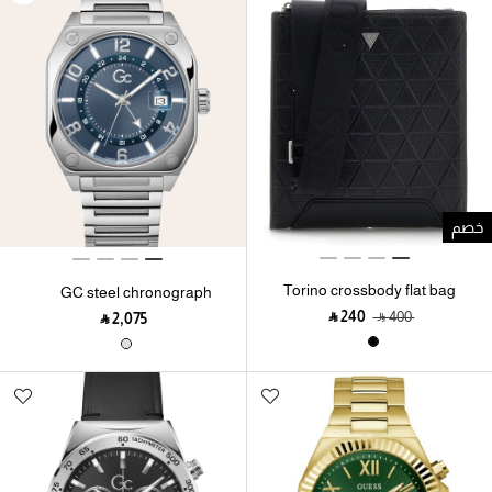
خصم
Torino crossbody flat bag
GC steel chronograph
watch
‎ ⃁ ⁦240⁩ ‎
‎ ⃁ ⁦400⁩ ‎
‎ ⃁ ⁦2,075⁩ ‎