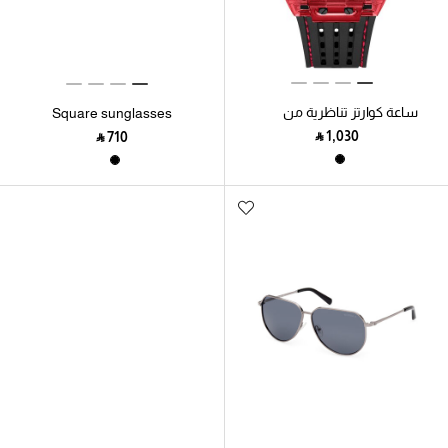
ساعة كوارتز تناظرية من
Square sunglasses
السيليكون باللون الأسود
‎ ⃁ ⁦1,030⁩ ‎
‎ ⃁ ⁦710⁩ ‎